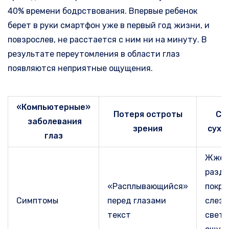
40% времени бодрствования. Впервые ребенок
берет в руки смартфон уже в первый год жизни, и
повзрослев, не расстается с ним ни на минуту. В
результате переутомления в области глаз
появляются неприятные ощущения.
«Компьютерные»
Потеря остроты
Си
заболевания
зрения
сухо
глаз
Жжени
раздр
«Расплывающийся»
покра
Симптомы
перед глазами
слезо
текст
свето