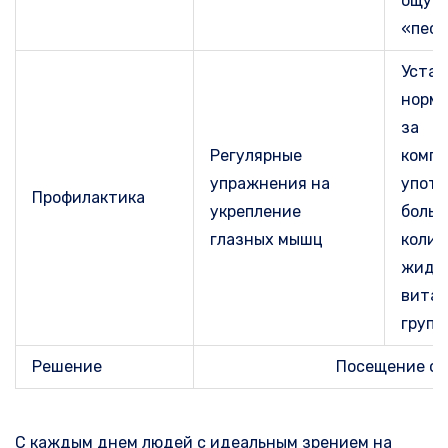
ощущ
«песк
Устан
нормы
за
Регулярные
компь
упражнения на
употр
Профилактика
укрепление
больш
глазных мышц
колич
жидко
вита
групп
Решение
Посещение оф
С каждым днем людей с идеальным зрением на