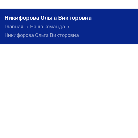
Skip
Skip
links
to
Никифорова Ольга Викторовна
primary
Главная
Наша команда
navigation
Никифорова Ольга Викторовна
Skip
to
content